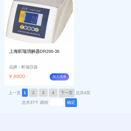
上海昕瑞消解器DR200-36
品牌：昕瑞仪器
¥ 8800
加入清单
上一页
1
2
3
4
下一页
总共4页
总共37个
跳转
确定