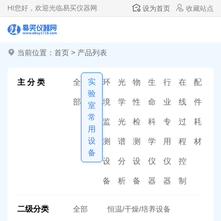
HI
您好，欢迎光临易买仪器网
设为首页
收藏站点
当前位置：
首页
>
产品列表
实
主 分 类
全
环
光
物
生
行
在
配
验
部
境
学
性
命
业
线
件
室
常
监
光
检
科
专
过
耗
用
设
测
谱
测
学
用
程
材
备
设
分
设
仪
仪
控
备
析
备
器
器
制
二级分类
全部
恒温/干燥/培养设备