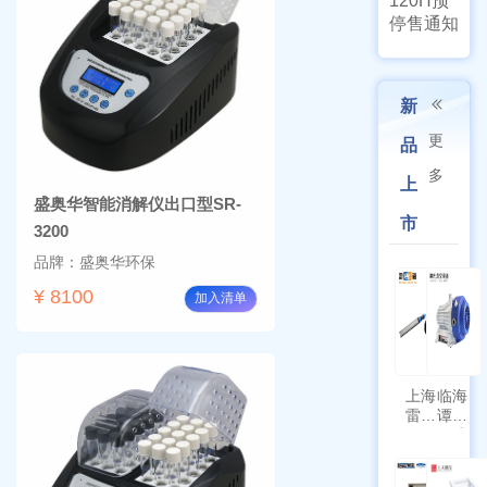
120H预
停售通知
新
更
品
多
上
盛奥华智能消解仪出口型SR-
市
3200
品牌：盛奥华环保
¥ 8100
加入清单
上海
临海
雷磁
谭氏
\WZB-
干式
177Y
涡旋
符合
泵