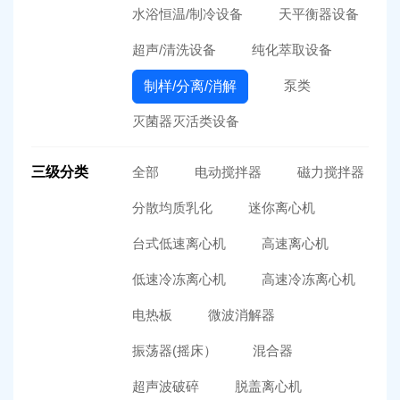
水浴恒温/制冷设备
天平衡器设备
超声/清洗设备
纯化萃取设备
泵类
制样/分离/消解
灭菌器灭活类设备
三级分类
全部
电动搅拌器
磁力搅拌器
分散均质乳化
迷你离心机
台式低速离心机
高速离心机
低速冷冻离心机
高速冷冻离心机
电热板
微波消解器
振荡器(摇床）
混合器
超声波破碎
脱盖离心机