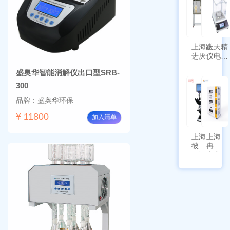
新国
SPL-
标带
10
定位
功能
上海跃
上天精
进厌氧
仪电子
培养箱
天平
盛奥华智能消解仪出口型SRB-
HYQX-
AG225
III-T
带审计
300
追踪功
品牌：盛奥华环保
能
¥ 11800
加入清单
上海
上海
彼爱
冉绘
姆视
大容
频生
量叠
物显
加全
微镜
温恒
BM-
温摇
4000
床
Rsoi-
3030