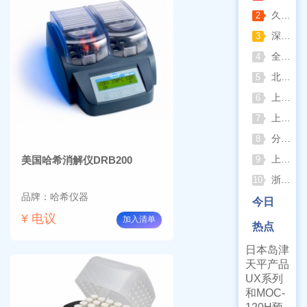
久兴医疗高压蒸汽灭菌器：制药科研灭菌的可靠之选
2
深那静音超声波清洗仪：科研洁净新标准，安静高效更安心
3
全自动凯氏定氮仪测定焦炭中氮 上海纤检助力焦化行业精准检测
4
北京六一电泳仪完整选型指南（分电泳槽 + 电源两大模块，按实验场景直接匹配）
5
上海仪电吸光光度法和荧光分析法的异同
6
上海佑科GC-7860系列网络化气相色谱仪
7
分清生物安全柜与洁净工作台 苏州安泰科普两类设备差异
8
上海申安灭菌器外排、内排与干燥功能全解析
美国哈希消解仪DRB200
9
浙江孚夏：打造合规可靠的实验室洁净装备
10
品牌：哈希仪器
今日
¥ 电议
加入清单
热点
日本岛津
天平产品
UX系列
和MOC-