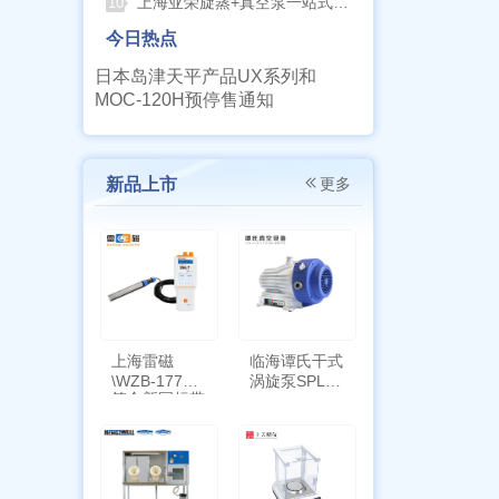
上海亚荣旋蒸+真空泵一站式实验室配套方案
10
今日热点
日本岛津天平产品UX系列和
MOC-120H预停售通知
新品上市
更多
上海雷磁
临海谭氏干式
\WZB-177Y
涡旋泵SPL-
符合新国标带
10
定位功能