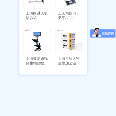
上海跃进厌氧
上天精仪电子
培养箱
天平AG2255
HYQX-III-T
带审计追踪功
能
上海彼爱姆视
上海冉绘大容
频生物显微镜
量叠加全温恒
BM-4000
温摇床Rsoi-
3030