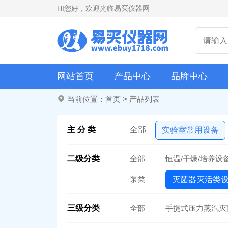
HI
您好，欢迎光临易买仪器网
网站首页
产品中心
品牌中心
当前位置：
首页
>
产品列表
主 分 类
全部
实验室常用设备
二级分类
全部
恒温/干燥/培养设
泵类
灭菌器灭活类
三级分类
全部
手提式压力蒸汽灭