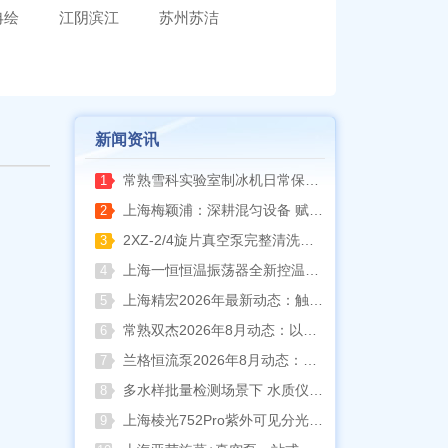
冉绘
江阴滨江
苏州苏洁
新闻资讯
常熟雪科实验室制冰机日常保养要点
1
上海梅颖浦：深耕混匀设备 赋能科研实验稳定开展
2
2XZ-2/4旋片真空泵完整清洗拆装流程（临海永昊真空泵实操指南）
3
上海一恒恒温振荡器全新控温升级技术介绍
4
上海精宏2026年最新动态：触控升级与低温干燥新方案落地
5
常熟双杰2026年8月动态：以产品迭代与资质沉淀夯实实验室设备合规根基
6
兰格恒流泵2026年8月动态：以专利落地与合规升级筑牢精密流体传输根基
7
多水样批量检测场景下 水质仪器提升作业效率的实践思路
8
上海棱光752Pro紫外可见分光光度计核心优势与适用场景解析
9