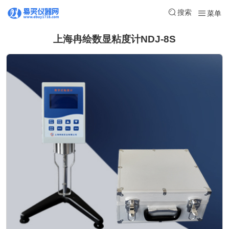
搜索
菜单
上海冉绘数显粘度计NDJ-8S