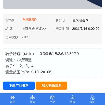
￥5680
市场价
折扣价
请来电咨询
品 牌
上海冉绘 更多>>
更新时间
2021/7/16 0:00:00
访问次数
2701
转子转速（r/min）：0.3/0.6/1.5/3/6/12/30/60
调速：八级调整
转子:1、2、3、4
测量范围(mPa·s):10~2×106
下载产品资料
加入购物清单
详细介绍
首页
新闻
产品
品牌
我的