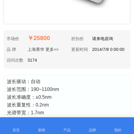
￥25800
市场价
折扣价
请来电咨询
品 牌
上海菁华 更多>>
更新时间
2014/7/8 0:00:00
访问次数
3174
波长驱动：自动
波长范围：190~1100nm
波长准确度：±0.5nm
波长重复性：0.2nm
光谱带宽：1.7nm
下载产品资料
加入购物清单
首页
新闻
产品
品牌
我的