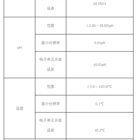
±0.1%FS
误差
范围
(-2.00
～
18.00)pH
最小分辨率
0.01pH
pH
电子单元示值
±0.01pH
误差
℃
范围
(-5.0
～
110.0)
0.1
℃
最小分辨率
温度
电子单元示值
℃
误差
±0.2