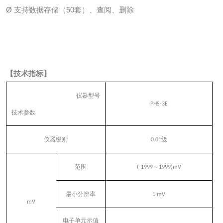
Ø 支持数据存储（50套）、查阅、删除
【技术指标】
仪器型号
PHS-3E
技术参数
仪器级别
0.01
级
范围
(-1999
～
1999)mV
最小分辨率
1 mV
mV
电子单元示值