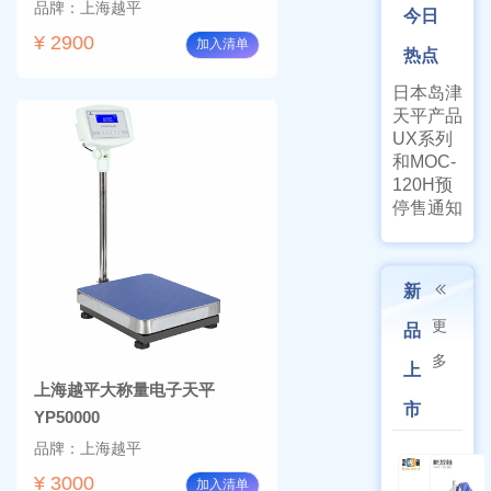
品牌：上海越平
今日
¥ 2900
加入清单
热点
日本岛津
天平产品
UX系列
和MOC-
120H预
停售通知
新
更
品
多
上
上海越平大称量电子天平
市
YP50000
品牌：上海越平
¥ 3000
加入清单