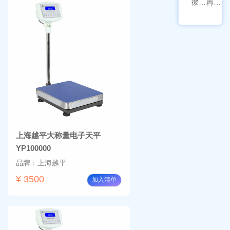
彼爱
冉绘
姆视
大容
频生
量叠
物显
加全
微镜
温恒
BM-
温摇
4000
床
Rsoi-
3030
上海越平大称量电子天平
YP100000
品牌：上海越平
¥ 3500
加入清单