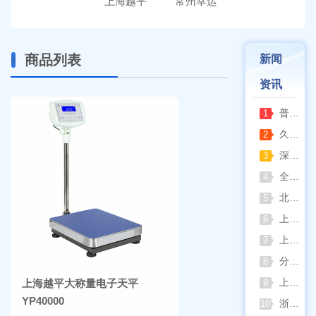
上海越平
常州幸运
商品列表
新闻
资讯
普通烘箱和耐腐蚀烘箱区分
1
久兴医疗高压蒸汽灭菌器：制药科研灭菌的可靠之选
2
深那静音超声波清洗仪：科研洁净新标准，安静高效更安心
3
全自动凯氏定氮仪测定焦炭中氮 上海纤检助力焦化行业精准检测
4
北京六一电泳仪完整选型指南（分电泳槽 + 电源两大模块，按实验场景直接匹配）
5
上海仪电吸光光度法和荧光分析法的异同
6
上海佑科GC-7860系列网络化气相色谱仪
7
分清生物安全柜与洁净工作台 苏州安泰科普两类设备差异
8
上海申安灭菌器外排、内排与干燥功能全解析
上海越平大称量电子天平
9
YP40000
浙江孚夏：打造合规可靠的实验室洁净装备
10