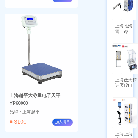
上海
临海
雷磁
谭氏
\WZB-
干式
177Y
涡旋
符合
泵
新国
SPL-
标带
10
定位
功能
上海跃
上天精
进厌氧
仪电子
培养箱
天平
上海越平大称量电子天平
HYQX-
AG225
III-T
带审计
YP60000
追踪功
品牌：上海越平
能
¥ 3100
加入清单
上海
上海