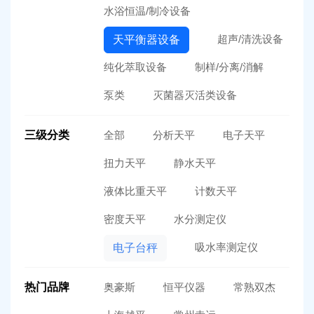
水浴恒温/制冷设备
超声/清洗设备
天平衡器设备
纯化萃取设备
制样/分离/消解
泵类
灭菌器灭活类设备
三级分类
全部
分析天平
电子天平
扭力天平
静水天平
液体比重天平
计数天平
密度天平
水分测定仪
吸水率测定仪
电子台秤
热门品牌
奥豪斯
恒平仪器
常熟双杰