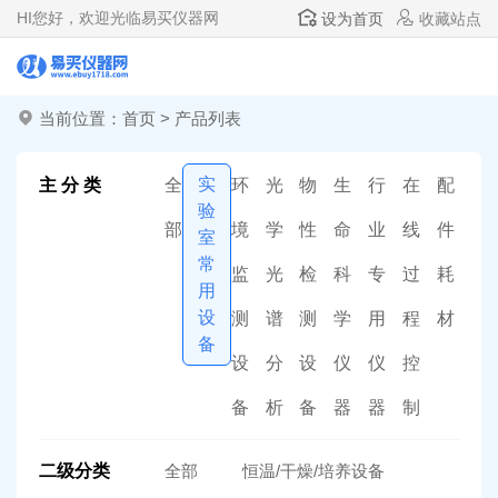
HI
您好，欢迎光临易买仪器网
设为首页
收藏站点
当前位置：
首页
>
产品列表
实
主 分 类
全
环
光
物
生
行
在
配
验
部
境
学
性
命
业
线
件
室
常
监
光
检
科
专
过
耗
用
设
测
谱
测
学
用
程
材
备
设
分
设
仪
仪
控
备
析
备
器
器
制
二级分类
全部
恒温/干燥/培养设备