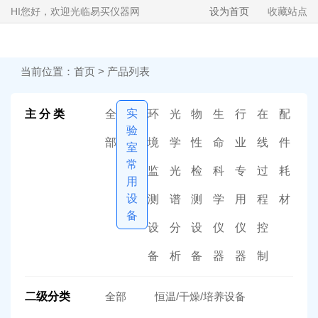
HI
您好，欢迎光临易买仪器网
设为首页
收藏站点
当前位置：
首页
>
产品列表
实
主 分 类
全
环
光
物
生
行
在
配
验
部
境
学
性
命
业
线
件
室
常
监
光
检
科
专
过
耗
用
设
测
谱
测
学
用
程
材
备
设
分
设
仪
仪
控
备
析
备
器
器
制
二级分类
全部
恒温/干燥/培养设备