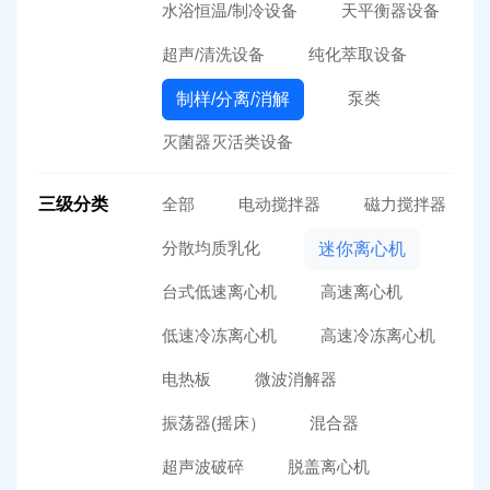
水浴恒温/制冷设备
天平衡器设备
超声/清洗设备
纯化萃取设备
泵类
制样/分离/消解
灭菌器灭活类设备
三级分类
全部
电动搅拌器
磁力搅拌器
分散均质乳化
迷你离心机
台式低速离心机
高速离心机
低速冷冻离心机
高速冷冻离心机
电热板
微波消解器
振荡器(摇床）
混合器
超声波破碎
脱盖离心机