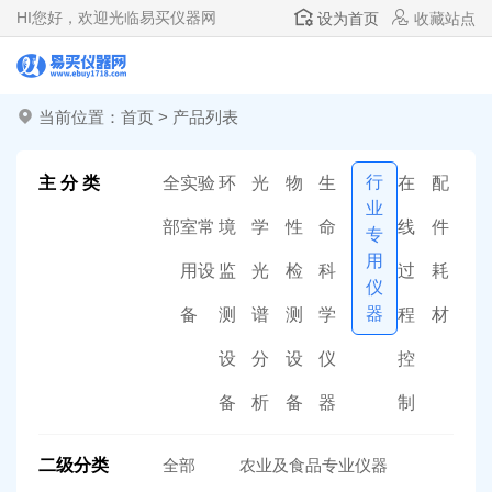
HI
您好，欢迎光临易买仪器网
设为首页
收藏站点
当前位置：
首页
>
产品列表
行
主 分 类
全
实验
环
光
物
生
在
配
业
部
室常
境
学
性
命
线
件
专
用
用设
监
光
检
科
过
耗
仪
器
备
测
谱
测
学
程
材
设
分
设
仪
控
备
析
备
器
制
二级分类
全部
农业及食品专业仪器