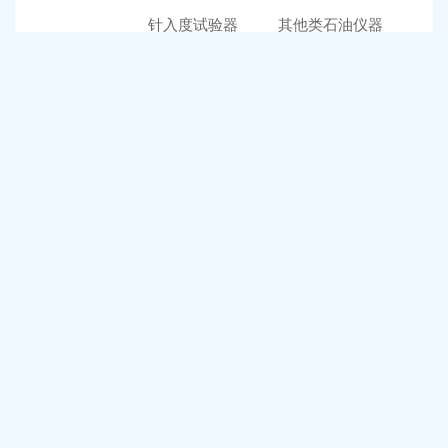
针入度试验器
其他类石油仪器
软化点试验器
热门品牌
上海昌吉
商品列表
新闻
资讯
普通烘箱和耐腐蚀烘箱区分
1
久兴医疗高压蒸汽灭菌器：制药科研灭菌的可靠之选
2
深那静音超声波清洗仪：科研洁净新标准，安静高效更安心
3
全自动凯氏定氮仪测定焦炭中氮 上海纤检助力焦化行业精准检测
4
北京六一电泳仪完整选型指南（分电泳槽 + 电源两大模块，按实验场景直接匹配）
5
上海仪电吸光光度法和荧光分析法的异同
6