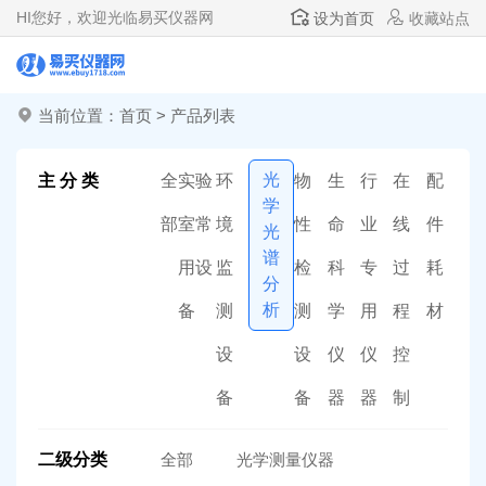
HI
您好，欢迎光临易买仪器网
设为首页
收藏站点
当前位置：
首页
>
产品列表
光
主 分 类
全
实验
环
物
生
行
在
配
学
部
室常
境
性
命
业
线
件
光
谱
用设
监
检
科
专
过
耗
分
析
备
测
测
学
用
程
材
设
设
仪
仪
控
备
备
器
器
制
二级分类
全部
光学测量仪器